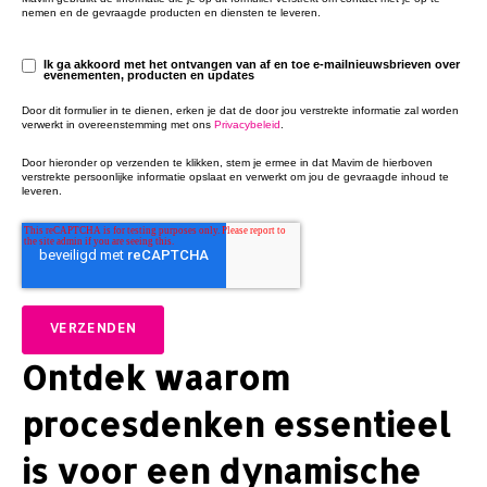
nemen en de gevraagde producten en diensten te leveren.
Ik ga akkoord met het ontvangen van af en toe e-mailnieuwsbrieven over
evenementen, producten en updates
Door dit formulier in te dienen, erken je dat de door jou verstrekte informatie zal worden
verwerkt in overeenstemming met ons
Privacybeleid
.
Door hieronder op verzenden te klikken, stem je ermee in dat Mavim de hierboven
verstrekte persoonlijke informatie opslaat en verwerkt om jou de gevraagde inhoud te
leveren.
Ontdek waarom
procesdenken essentieel
is voor een dynamische